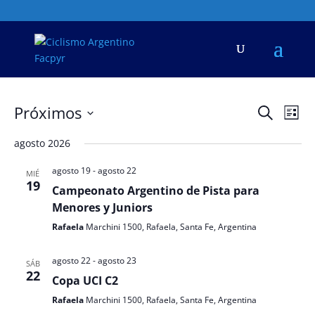
Navega
Na
Próximos
Buscar
Lista
de
de
Seleccionar
vis
búsqu
agosto 2026
fecha.
de
y
Eve
agosto 19
-
agosto 22
MIÉ
vistas
19
Campeonato Argentino de Pista para
de
Menores y Juniors
Evento
Rafaela
Marchini 1500, Rafaela, Santa Fe, Argentina
agosto 22
-
agosto 23
SÁB
22
Copa UCI C2
Rafaela
Marchini 1500, Rafaela, Santa Fe, Argentina