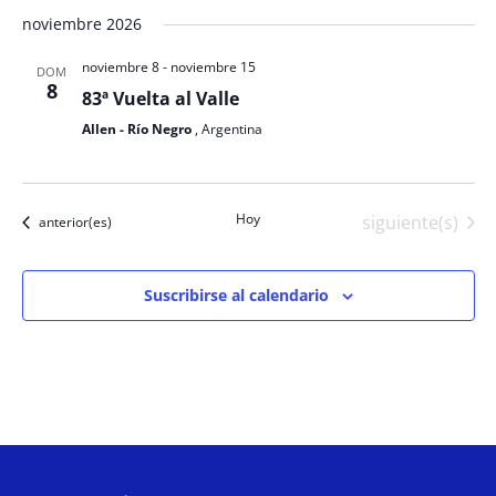
noviembre 2026
noviembre 8
-
noviembre 15
DOM
8
83ª Vuelta al Valle
Allen - Río Negro
, Argentina
Hoy
Eventos
siguiente(s)
Eventos
anterior(es)
Suscribirse al calendario