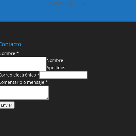
Copa UCI C2
Contacto
Nombre
*
Nombre
Apellidos
Correo electrónico
*
Comentario o mensaje
*
Enviar