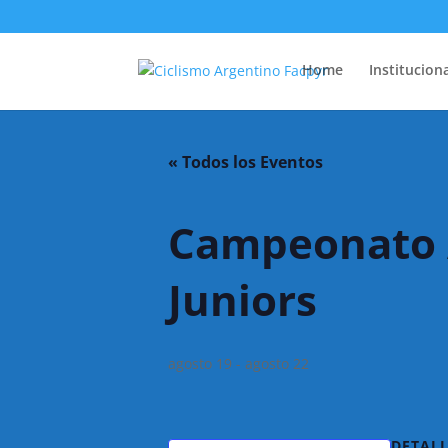
Home
Instituciona
« Todos los Eventos
Campeonato A
Juniors
agosto 19
-
agosto 22
DETALL