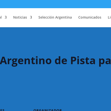
l
Noticias
Selección Argentina
Comunicados
L
rgentino de Pista p
ES
ORGANIZADOR