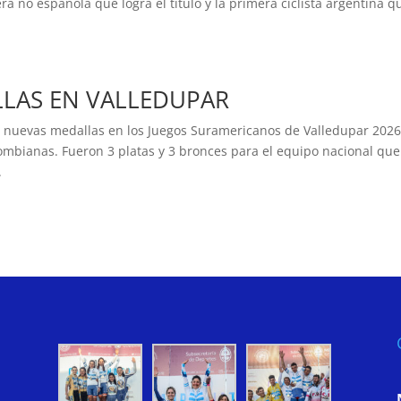
a no española que logra el título y la primera ciclista argentina q
LAS EN VALLEDUPAR
6 nuevas medallas en los Juegos Suramericanos de Valledupar 2026
ombianas. Fueron 3 platas y 3 bronces para el equipo nacional que
.