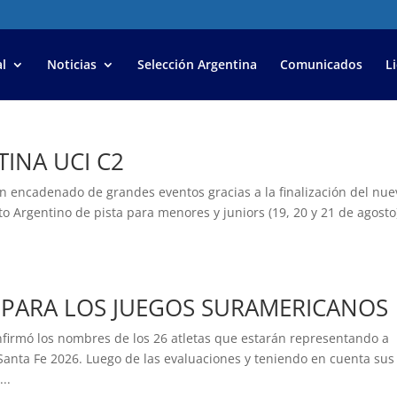
l
Noticias
Selección Argentina
Comunicados
L
TINA UCI C2
un encadenado de grandes eventos gracias a la finalización del nue
 Argentino de pista para menores y juniors (19, 20 y 21 de agosto)
 PARA LOS JUEGOS SURAMERICANOS
onfirmó los nombres de los 26 atletas que estarán representando a
Santa Fe 2026. Luego de las evaluaciones y teniendo en cuenta sus
..