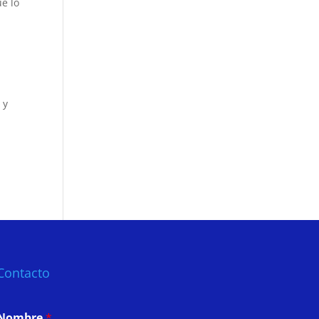
ue lo
 y
Contacto
Nombre
*