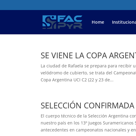
Home
Instituciona
SE VIENE LA COPA ARGEN
La ciudad de Rafaela se prepara para recibir 
velódromo de cubierto, se trata del Campeonato
Copa Argentina UCI C2 (22 y 23 de...
SELECCIÓN CONFIRMADA
El cuerpo técnico de la Selección Argentina c
nuestro país en los 13º Juegos Suramericanos 
antecedentes en campeonatos nacionales y en.