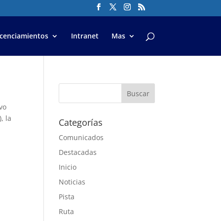
icenciamientos
Intranet
Mas
vo
, la
Categorías
Comunicados
Destacadas
Inicio
Noticias
Pista
Ruta