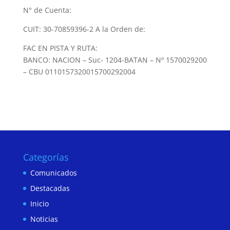
N° de Cuenta:
CUIT: 30-70859396-2 A la Orden de:
FAC EN PISTA Y RUTA:
BANCO: NACION – Suc- 1204-BATAN – Nº 1570029200
– CBU 0110157320015700292004
Categorías
Comunicados
Destacadas
Inicio
Noticias