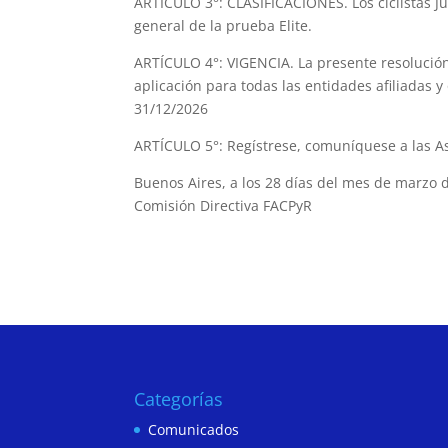
ARTÍCULO 3°: CLASIFICACIONES. Los ciclistas Ju
general de la prueba Elite.
ARTÍCULO 4°: VIGENCIA. La presente resolución 
aplicación para todas las entidades afiliadas 
31/12/2026
ARTÍCULO 5°: Regístrese, comuníquese a las Aso
Buenos Aires, a los 28 días del mes de marzo 
Comisión Directiva FACPyR
Categorías
Comunicados