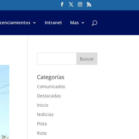
icenciamientos
Intranet
Mas
Categorías
Comunicados
Destacadas
Inicio
Noticias
Pista
Ruta