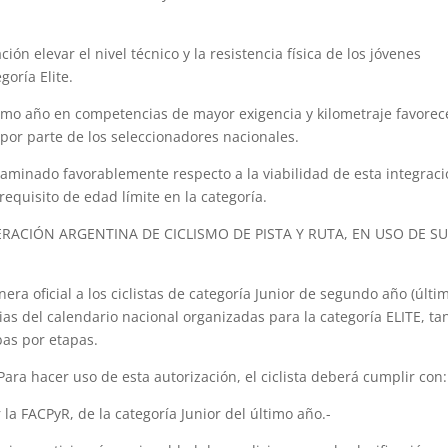
ión elevar el nivel técnico y la resistencia física de los jóvenes
goría Elite.
último año en competencias de mayor exigencia y kilometraje favorec
 por parte de los seleccionadores nacionales.
taminado favorablemente respecto a la viabilidad de esta integrac
equisito de edad límite en la categoría.
ERACIÓN ARGENTINA DE CICLISMO DE PISTA Y RUTA, EN USO DE S
a oficial a los ciclistas de categoría Junior de segundo año (últi
ias del calendario nacional organizadas para la categoría ELITE, ta
bas por etapas.
a hacer uso de esta autorización, el ciclista deberá cumplir con:
 la FACPyR, de la categoría Junior del último año.-