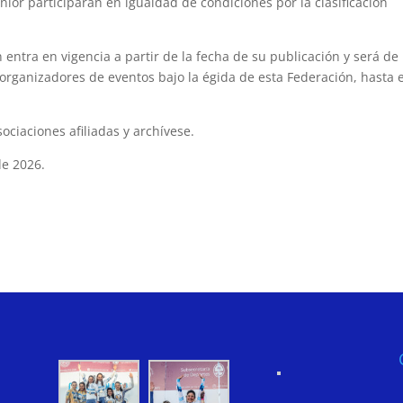
nior participarán en igualdad de condiciones por la clasificación
entra en vigencia a partir de la fecha de su publicación y será de
y organizadores de eventos bajo la égida de esta Federación, hasta e
ciaciones afiliadas y archívese.
de 2026.