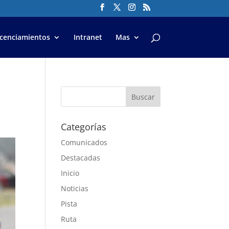
icenciamientos
Intranet
Mas
Categorías
Comunicados
Destacadas
Inicio
Noticias
Pista
Ruta