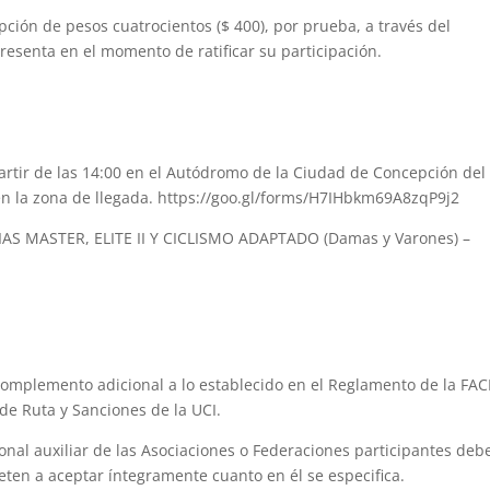
pción de pesos cuatrocientos ($ 400), por prueba, a través del
resenta en el momento de ratificar su participación.
rtir de las 14:00 en el Autódromo de la Ciudad de Concepción del
n la zona de llegada. https://goo.gl/forms/H7IHbkm69A8zqP9j2
MASTER, ELITE II Y CICLISMO ADAPTADO (Damas y Varones) –
complemento adicional a lo establecido en el Reglamento de la FA
de Ruta y Sanciones de la UCI.
sonal auxiliar de las Asociaciones o Federaciones participantes deb
ten a aceptar íntegramente cuanto en él se especifica.