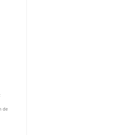
z
n de