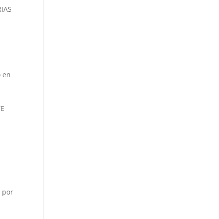
RIAS
o en
TE
, por