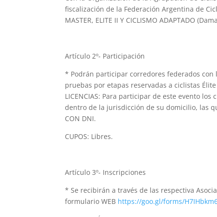
fiscalización de la Federación Argentina de
MASTER, ELITE II Y CICLISMO ADAPTADO (Damas y
Artículo 2º- Participación
* Podrán participar corredores federados con l
pruebas por etapas reservadas a ciclistas Élit
LICENCIAS: Para participar de este evento los c
dentro de la jurisdicción de su domicilio, l
CON DNI.
CUPOS: Libres.
Artículo 3º- Inscripciones
* Se recibirán a través de las respectiva Asoc
formulario WEB
https://goo.gl/forms/H7IHbkm