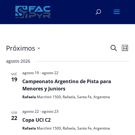
Navega
Na
Próximos
Buscar
Lista
de
de
Seleccionar
vis
búsqu
agosto 2026
fecha.
de
y
Eve
agosto 19
-
agosto 22
MIÉ
vistas
19
Campeonato Argentino de Pista para
de
Menores y Juniors
Evento
Rafaela
Marchini 1500, Rafaela, Santa Fe, Argentina
agosto 22
-
agosto 23
SÁB
22
Copa UCI C2
Rafaela
Marchini 1500, Rafaela, Santa Fe, Argentina