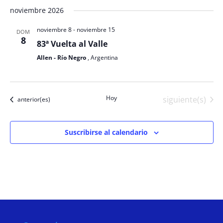
noviembre 2026
noviembre 8
-
noviembre 15
DOM
8
83ª Vuelta al Valle
Allen - Río Negro
, Argentina
Hoy
Eventos
siguiente(s)
Eventos
anterior(es)
Suscribirse al calendario