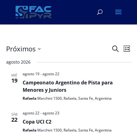
Navega
Na
Próximos
Buscar
Lista
de
de
Seleccionar
vis
búsqu
agosto 2026
fecha.
de
y
Eve
agosto 19
-
agosto 22
MIÉ
vistas
19
Campeonato Argentino de Pista para
de
Menores y Juniors
Evento
Rafaela
Marchini 1500, Rafaela, Santa Fe, Argentina
agosto 22
-
agosto 23
SÁB
22
Copa UCI C2
Rafaela
Marchini 1500, Rafaela, Santa Fe, Argentina