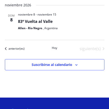
noviembre 2026
noviembre 8
-
noviembre 15
DOM
8
83ª Vuelta al Valle
Allen - Río Negro
, Argentina
Hoy
Eventos
siguiente(s)
Eventos
anterior(es)
Suscribirse al calendario