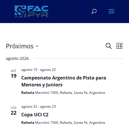
Navega
Na
Próximos
Buscar
Lista
de
de
Seleccionar
vis
búsqu
agosto 2026
fecha.
de
y
Eve
agosto 19
-
agosto 22
MIÉ
vistas
19
Campeonato Argentino de Pista para
de
Menores y Juniors
Evento
Rafaela
Marchini 1500, Rafaela, Santa Fe, Argentina
agosto 22
-
agosto 23
SÁB
22
Copa UCI C2
Rafaela
Marchini 1500, Rafaela, Santa Fe, Argentina