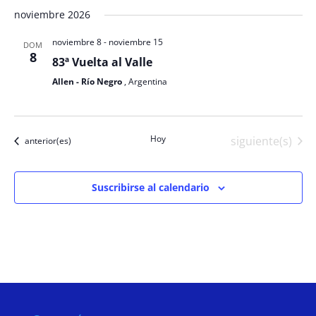
noviembre 2026
noviembre 8
-
noviembre 15
DOM
8
83ª Vuelta al Valle
Allen - Río Negro
, Argentina
Hoy
Eventos
siguiente(s)
Eventos
anterior(es)
Suscribirse al calendario