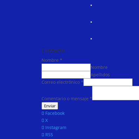
Contacto
Nombre
*
Nombre
Apellidos
Correo electrónico
*
Comentario o mensaje
*
Enviar
Facebook
X
Instagram
RSS