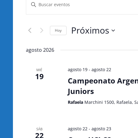
Introduce
de
la
búsqueda
palabra
y
clave.
Próximos
vistas
Busca
Hoy
de
Eventos
Seleccionar
Eventos
para
fecha.
agosto 2026
la
palabra
clave.
agosto 19
-
agosto 22
MIÉ
19
Campeonato Argent
Juniors
Rafaela
Marchini 1500, Rafaela, S
agosto 22
-
agosto 23
SÁB
22