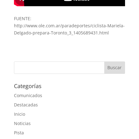
FUENTE:
http://www.ole.com.ar/paradeportes/ciclista-Mariela-
Delgado-prepara-Toronto_3_1405689431.html
Categorías
Comunicados
Destacadas
Inicio
Noticias
Pista