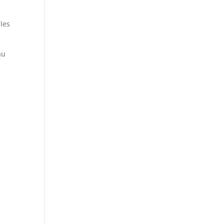
les
au