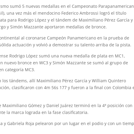
iclismo sumó 5 nuevas medallas en el Campeonato Parapanamerica
sil), una vez más el mendocino Federico Ambrossi logró el título
ata para Rodrigo López y el tándem de Maximiliano Pérez García y
rgo y Simón Mazzante aportaron medallas de bronce.
continental al coronarse Campeón Panamericano en la prueba de
lida actuación y volvió a demostrar su talento arriba de la pista.
nense Rodrigo López sumó una nueva medalla de plata en MC1,
un nuevo bronce en WC3 y Simón Mazzante se sumó al grupo de
en categoría MC3.
on los tándems, allí Maximiliano Pérez García y William Quintero
ción, clasificaron con 4m 56s 177 y fueron a la final con Colombia 
 Maximiliano Gómez y Daniel Juárez terminó en la 4ª posición con
 la marca lograda en la fase clasificatoria.
a y Gabriela Roja pelearon por un lugar en el podio y con un tiem