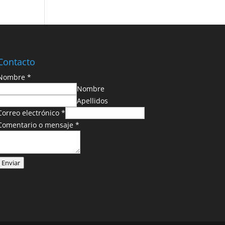
Contacto
Nombre
*
Nombre
Apellidos
Correo electrónico
*
Comentario o mensaje
*
Enviar