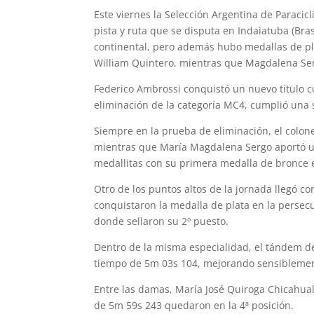
Este viernes la Selección Argentina de Parac
pista y ruta que se disputa en Indaiatuba (Bra
continental, pero además hubo medallas de pl
William Quintero, mientras que Magdalena Se
Federico Ambrossi conquistó un nuevo título 
eliminación de la categoría MC4, cumplió una só
Siempre en la prueba de eliminación, el colo
mientras que María Magdalena Sergo aportó 
medallitas con su primera medalla de bronce 
Otro de los puntos altos de la jornada llegó c
conquistaron la medalla de plata en la persecu
donde sellaron su 2º puesto.
Dentro de la misma especialidad, el tándem de
tiempo de 5m 03s 104, mejorando sensiblemente
Entre las damas, María José Quiroga Chicahual
de 5m 59s 243 quedaron en la 4ª posición.