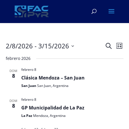
Navega
Na
2/8/2026
 - 
3/15/2026
Buscar
Lista
de
de
Seleccionar
vis
búsqu
febrero 2026
fecha.
de
y
Eve
febrero 8
DOM
vistas
8
Clásica Mendoza – San Juan
de
San Juan
San Juan, Argentina
Evento
febrero 8
DOM
8
GP Municipalidad de La Paz
La Paz
Mendoza, Argentina