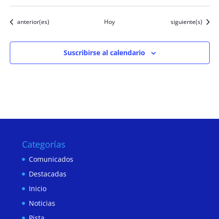
Eventos
Eventos
anterior(es)
Hoy
siguiente(s)
Suscribirse al calendario
Categorías
Comunicados
Destacadas
Inicio
Noticias
Pista