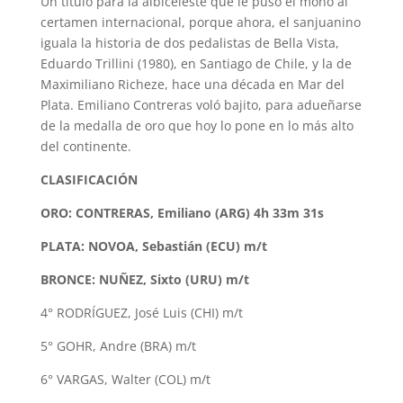
Un título para la albiceleste que le puso el moño al
certamen internacional, porque ahora, el sanjuanino
iguala la historia de dos pedalistas de Bella Vista,
Eduardo Trillini (1980), en Santiago de Chile, y la de
Maximiliano Richeze, hace una década en Mar del
Plata. Emiliano Contreras voló bajito, para adueñarse
de la medalla de oro que hoy lo pone en lo más alto
del continente.
CLASIFICACIÓN
ORO: CONTRERAS, Emiliano (ARG) 4h 33m 31s
PLATA: NOVOA, Sebastián (ECU) m/t
BRONCE: NUÑEZ, Sixto (URU) m/t
4° RODRÍGUEZ, José Luis (CHI) m/t
5° GOHR, Andre (BRA) m/t
6° VARGAS, Walter (COL) m/t